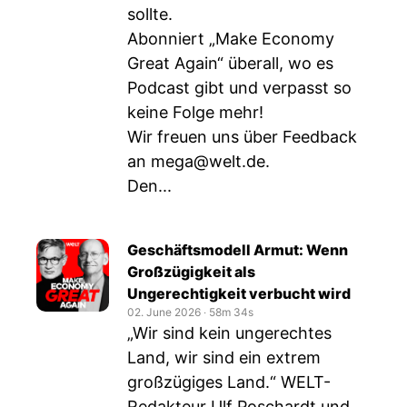
sollte.
Abonniert „Make Economy
Great Again“ überall, wo es
Podcast gibt und verpasst so
keine Folge mehr!
Wir freuen uns über Feedback
an
mega@welt.de
.
Den...
Geschäftsmodell Armut: Wenn
Großzügigkeit als
Ungerechtigkeit verbucht wird
02. June 2026
‧
58m 34s
„Wir sind kein ungerechtes
Land, wir sind ein extrem
großzügiges Land.“ WELT-
Redakteur Ulf Poschardt und