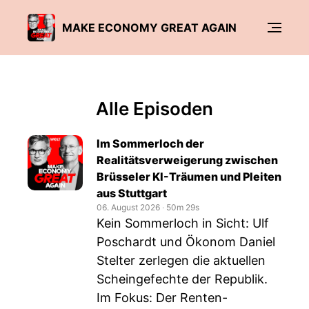
MAKE ECONOMY GREAT AGAIN
Alle Episoden
Im Sommerloch der
Realitätsverweigerung zwischen
Brüsseler KI-Träumen und Pleiten
aus Stuttgart
06. August 2026
‧
50m 29s
Kein Sommerloch in Sicht: Ulf
Poschardt und Ökonom Daniel
Stelter zerlegen die aktuellen
Scheingefechte der Republik.
Im Fokus: Der Renten-