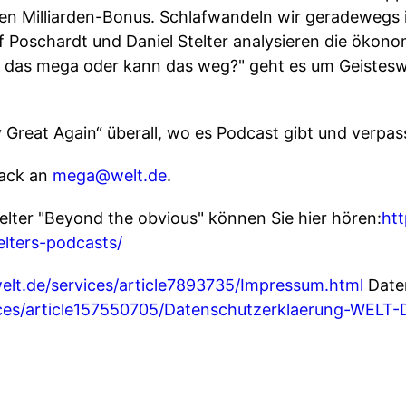
en Milliarden-Bonus. Schlafwandeln wir geradewegs i
lf Poschardt und Daniel Stelter analysieren die ökon
Ist das mega oder kann das weg?" geht es um Geistes
reat Again“ überall, wo es Podcast gibt und verpass
back an
mega@welt.de
.
elter "Beyond the obvious" können Sie hier hören:
htt
lters-podcasts/
elt.de/services/article7893735/Impressum.html
Date
ices/article157550705/Datenschutzerklaerung-WELT-