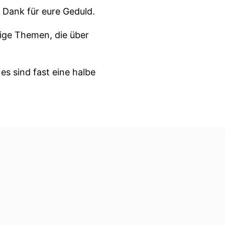
 Dank für eure Geduld.
rige Themen, die über
es sind fast eine halbe
h schöne, schöne Bilder
hwarzwaldklinik wirklich