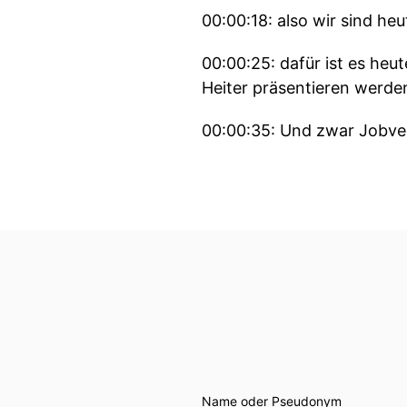
00:00:18: also wir sind h
00:00:25: dafür ist es heu
Heiter präsentieren werde
00:00:35: Und zwar Jobverl
Million Chops und das ist 
00:00:49: Nee weiß ich jet
00:00:51: Zweitens Friedr
wie man sie immer sehen wi
00:00:59: Ein grenzender 
toll!
00:01:07: Und dann haben w
Name oder Pseudonym