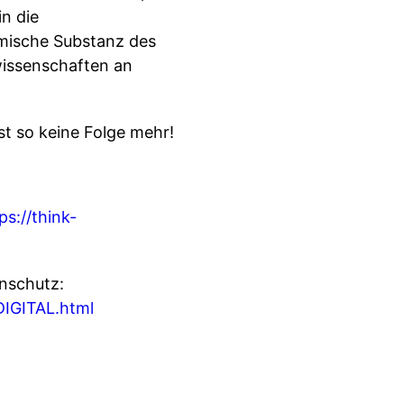
n die
omische Substanz des
wissenschaften an
t so keine Folge mehr!
ps://think-
nschutz:
DIGITAL.html