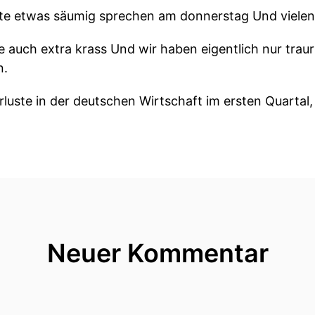
eute etwas säumig sprechen am donnerstag Und vielen
te auch extra krass Und wir haben eigentlich nur trau
n.
uste in der deutschen Wirtschaft im ersten Quartal, 
das Ergebnis eines Herbstereformen.
zt auch nicht!
ich Merz bei der SPD zu Besuch und das waren wirklic
ll.
Bundeskanzler Ehr-und-Berbel-Bars also wie in der Sc
Neuer Kommentar
ir ein Gespräch über die Vergütung der Politiker