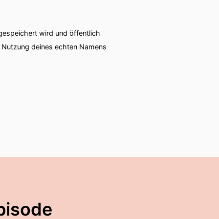
einem strahlen Podcast-
speichert wird und öffentlich
ie Nutzung deines echten Namens
chen.
 und wir sehen nach.
gute Nachrichten podcast.
pisode