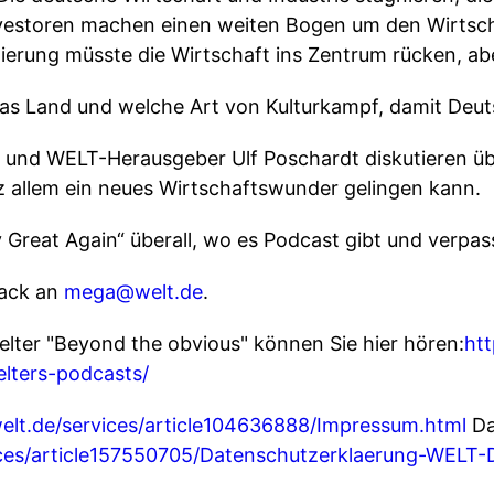
nvestoren machen einen weiten Bogen um den Wirtsc
ierung müsste die Wirtschaft ins Zentrum rücken, ab
 das Land und welche Art von Kulturkampf, damit De
 und WELT-Herausgeber Ulf Poschardt diskutieren üb
z allem ein neues Wirtschaftswunder gelingen kann.
reat Again“ überall, wo es Podcast gibt und verpass
back an
mega@welt.de
.
elter "Beyond the obvious" können Sie hier hören:
htt
lters-podcasts/
elt.de/services/article104636888/Impressum.html
Da
ices/article157550705/Datenschutzerklaerung-WELT-