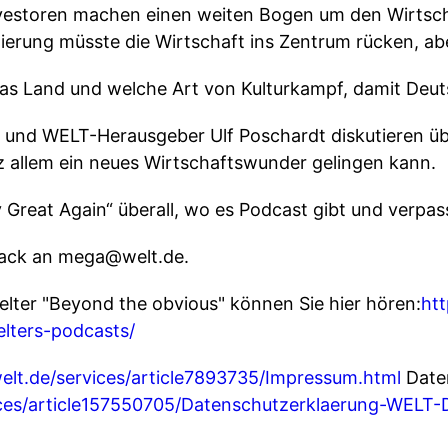
nvestoren machen einen weiten Bogen um den Wirtsc
ierung müsste die Wirtschaft ins Zentrum rücken, ab
 das Land und welche Art von Kulturkampf, damit De
 und WELT-Herausgeber Ulf Poschardt diskutieren üb
z allem ein neues Wirtschaftswunder gelingen kann.
reat Again“ überall, wo es Podcast gibt und verpass
back an mega@welt.de.
elter "Beyond the obvious" können Sie hier hören:
htt
lters-podcasts/
elt.de/services/article7893735/Impressum.html
Date
ices/article157550705/Datenschutzerklaerung-WELT-